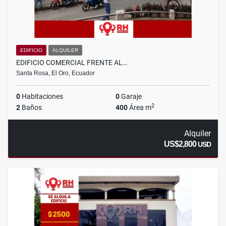
EDIFICIO
ALQUILER
EDIFICIO COMERCIAL FRENTE AL…
Santa Rosa, El Oro, Ecuador
0
Habitaciones
0
Garaje
2
2
Baños
400
Área m
Alquiler
US$2,800
USD