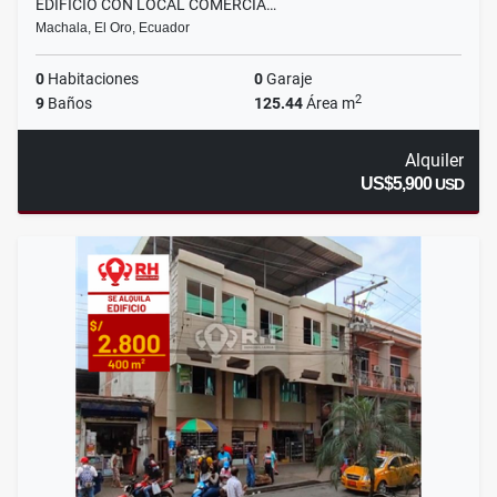
EDIFICIO CON LOCAL COMERCIA…
Machala, El Oro, Ecuador
0
Habitaciones
0
Garaje
2
9
Baños
125.44
Área m
Alquiler
US$5,900
USD