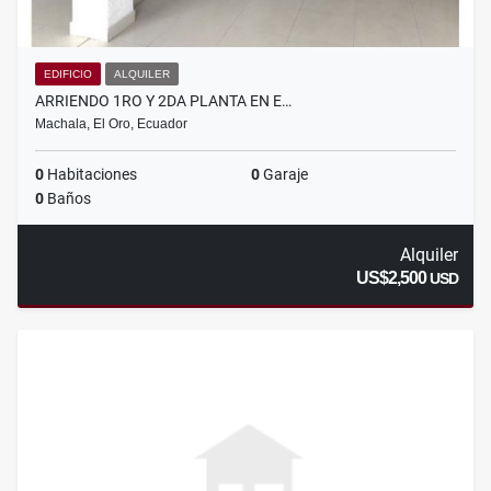
EDIFICIO
ALQUILER
ARRIENDO 1RO Y 2DA PLANTA EN E…
Machala, El Oro, Ecuador
0
Habitaciones
0
Garaje
0
Baños
Alquiler
US$2,500
USD