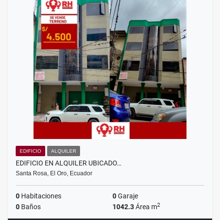
EDIFICIO
ALQUILER
EDIFICIO EN ALQUILER UBICADO…
Santa Rosa, El Oro, Ecuador
0
Habitaciones
0
Garaje
2
0
Baños
1042.3
Área m