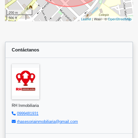
200 m
500 ft
Leaflet
| Wasi - ©
OpenStreetMap
Contáctanos
RH Inmobiliaria
0999481931
rhasesoriainmobiliaria@gmail.com