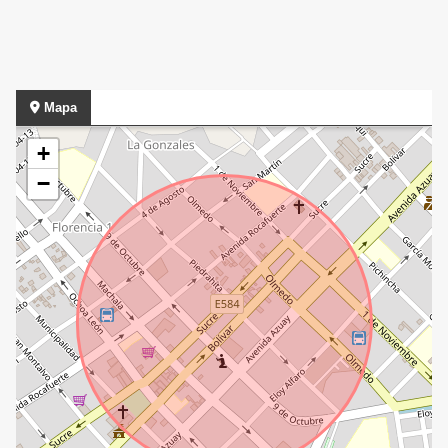
Mapa
+
−