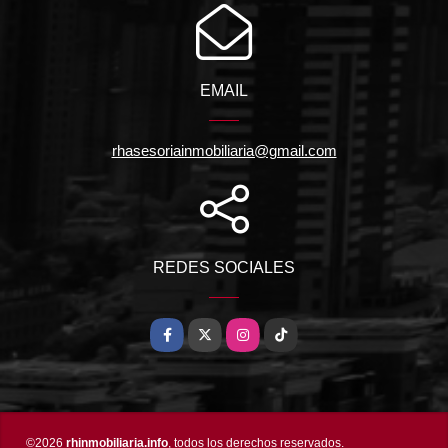
EMAIL
rhasesoriainmobiliaria@gmail.com
REDES SOCIALES
Facebook
X
Instagram
TikTok
©2026
rhinmobiliaria.info
, todos los derechos reservados.