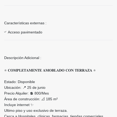
Características externas :
Acceso pavimentado
Descripción Adicional :
⭐ 𝐂𝐎𝐌𝐏𝐋𝐄𝐓𝐀𝐌𝐄𝐍𝐓𝐄 𝐀𝐌𝐎𝐁𝐋𝐀𝐃𝐎 𝐂𝐎𝐍 𝐓𝐄𝐑𝐑𝐀𝐙𝐀 ⭐
Estado: Disponible
Ubicación: 📍 25 de junio
Precio Alquiler: 💲 800/Mes
Área de construcción: 📐 185 m²
Incluye internet ✨
Ultimo piso y uso exclusivo de terraza.
Cerca a Hospitales, clínicas, farmacias, tiendas comerciales,