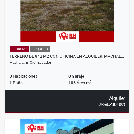
TERRENO
ALQUILER
TERRENO DE 842 M2 CON OFICINA EN ALQUILER, MACHAL…
Machala, El Oro, Ecuador
0
Habitaciones
0
Garaje
2
1
Baño
106
Área m
Alquiler
US$4,200
USD