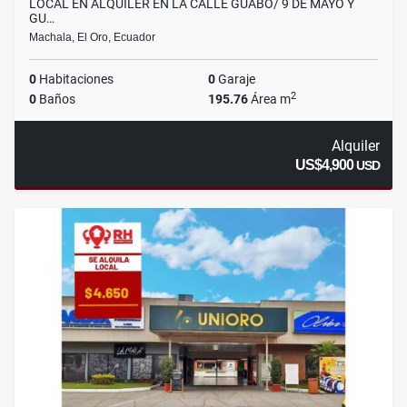
LOCAL EN ALQUILER EN LA CALLE GUABO/ 9 DE MAYO Y
GU…
Machala, El Oro, Ecuador
0
Habitaciones
0
Garaje
2
0
Baños
195.76
Área m
Alquiler
US$4,900
USD