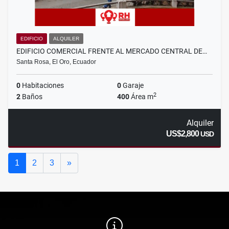
EDIFICIO
ALQUILER
EDIFICIO COMERCIAL FRENTE AL MERCADO CENTRAL DE…
Santa Rosa, El Oro, Ecuador
0
Habitaciones
0
Garaje
2
2
Baños
400
Área m
Alquiler
US$2,800
USD
Siguiente
1
2
3
»