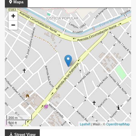
Mapa
+
−
200 m
500 ft
Leaflet
| Wasi - ©
OpenStreetMap
Street View