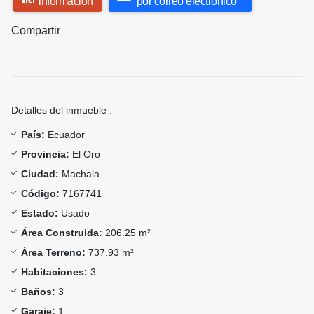
información
por correo electrónico
Compartir
Detalles del inmueble :
País:
Ecuador
Provincia:
El Oro
Ciudad:
Machala
Código:
7167741
Estado:
Usado
Área Construida:
206.25 m²
Área Terreno:
737.93 m²
Habitaciones:
3
Baños:
3
Garaje:
1