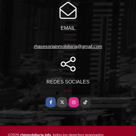
EMAIL
rhasesoriainmobiliaria@gmail.com
REDES SOCIALES
Facebook
X
Instagram
TikTok
©2026
rhinmobiliaria.info
, todos los derechos reservados.