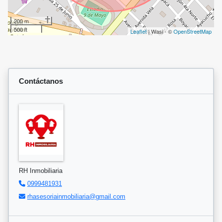
200 m
500 ft
Leaflet
| Wasi - ©
OpenStreetMap
Contáctanos
RH Inmobiliaria
0999481931
rhasesoriainmobiliaria@gmail.com