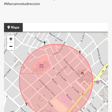
#Marcamostudireccion
Mapa
+
−