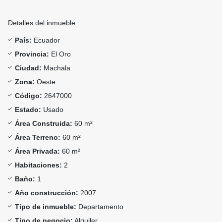
Detalles del inmueble :
País:
Ecuador
Provincia:
El Oro
Ciudad:
Machala
Zona:
Oeste
Código:
2647000
Estado:
Usado
Área Construida:
60 m²
Área Terreno:
60 m²
Área Privada:
60 m²
Habitaciones:
2
Baño:
1
Año construcción:
2007
Tipo de inmueble:
Departamento
Tipo de negocio:
Alquiler