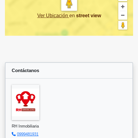
Ver Ubicación
en
street view
Contáctanos
RH Inmobiliaria
0999481931