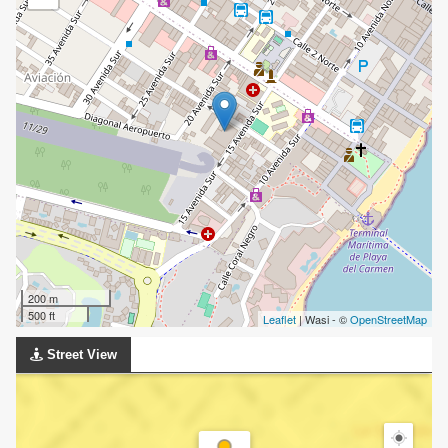
200 m
500 ft
Leaflet
| Wasi - ©
OpenStreetMap
Street View