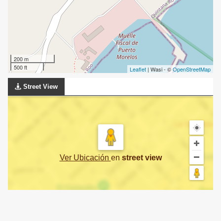
200 m
500 ft
Leaflet
| Wasi - ©
OpenStreetMap
Street View
Ver Ubicación
en
street view