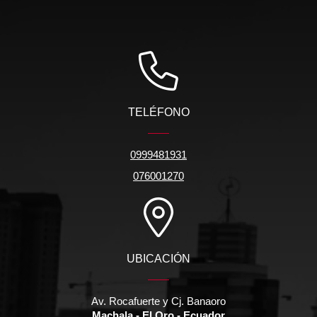
TELÉFONO
0999481931
076001270
UBICACIÓN
Av. Rocafuerte y Cj. Banaoro
Machala - El Oro - Ecuador