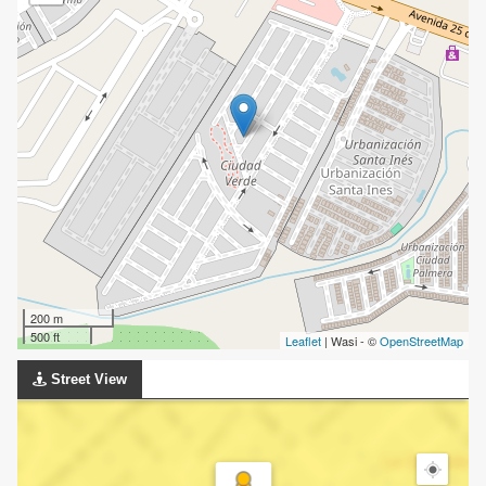
200 m
500 ft
Leaflet
| Wasi - ©
OpenStreetMap
Street View