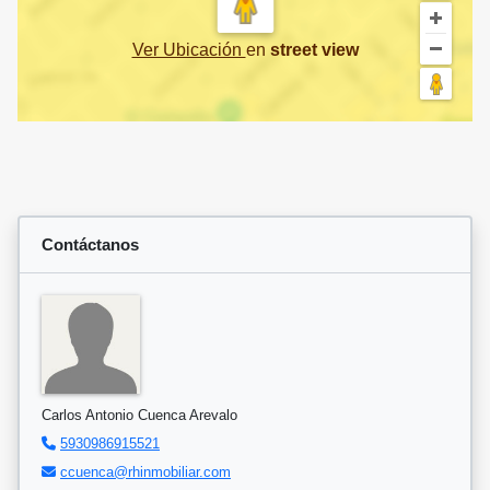
Ver Ubicación
en
street view
Contáctanos
Carlos Antonio Cuenca Arevalo
5930986915521
ccuenca@rhinmobiliar.com