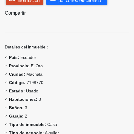
información
por correo electrónico
Compartir
Detalles del inmueble :
País:
Ecuador
Provincia:
El Oro
Ciudad:
Machala
Código:
7198770
Estado:
Usado
Habitaciones:
3
Baños:
3
Garaje:
2
Tipo de inmueble:
Casa
Tipo de negocio:
Alquiler