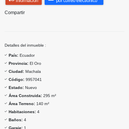
información
por correo electrónico
Compartir
Detalles del inmueble :
País:
Ecuador
Provincia:
El Oro
Ciudad:
Machala
Código:
9957041
Estado:
Nuevo
Área Construida:
295 m²
Área Terreno:
140 m²
Habitaciones:
4
Baños:
4
Garaje:
1