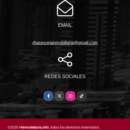
EMAIL
rhasesoriainmobiliaria@gmail.com
REDES SOCIALES
Facebook
X
Instagram
TikTok
©2026
rhinmobiliaria.info
, todos los derechos reservados.