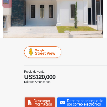
Google
Street View
Precio de venta
US$120,000
Dólares Americanos
Descargar
Recomendar inmueble
información
por correo electrónico