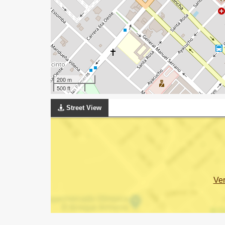
200 m
500 ft
Street View
Ve