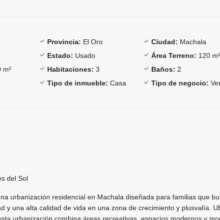
Provincia:
El Oro
Ciudad:
Machala
Estado:
Usado
Área Terreno:
120 m
 m²
Habitaciones:
3
Baños:
2
Tipo de inmueble:
Casa
Tipo de negocio:
Ve
s del Sol
una urbanización residencial en Machala diseñada para familias que b
 y una alta calidad de vida en una zona de crecimiento y plusvalía. U
 esta urbanización combina áreas recreativas, espacios modernos y mo