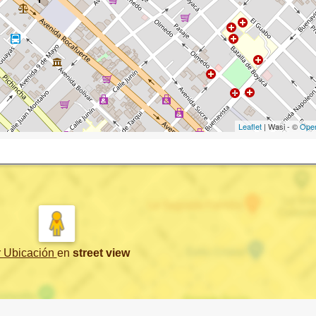
Leaflet
| Wasi - ©
Ope
r Ubicación
en
street view