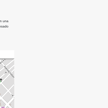
en una
ensado