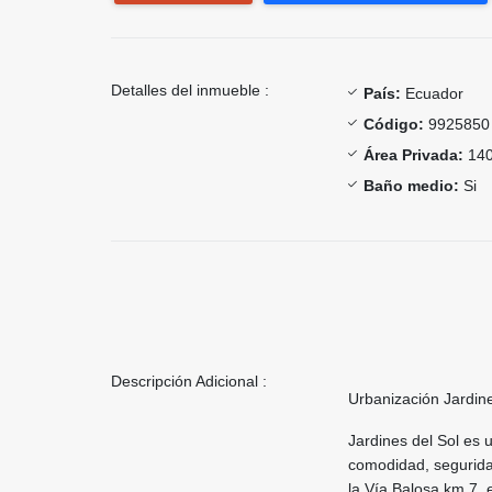
Detalles del inmueble :
País:
Ecuador
Código:
9925850
Área Privada:
140
Baño medio:
Si
Descripción Adicional :
Urbanización Jardine
Jardines del Sol es 
comodidad, seguridad
la Vía Balosa km 7,