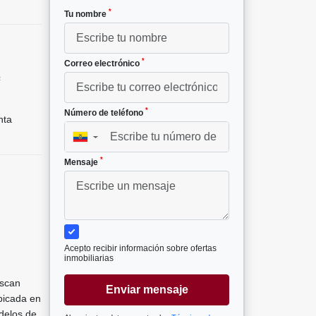
*
Tu nombre
*
Correo electrónico
²
*
Número de teléfono
nta
▼
*
Mensaje
Acepto recibir información sobre ofertas
inmobiliarias
uscan
Enviar mensaje
bicada en
delos de