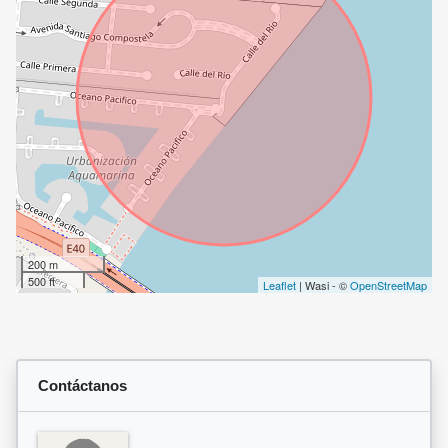
200 m
500 ft
Leaflet
| Wasi - ©
OpenStreetMap
Contáctanos