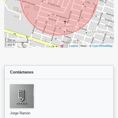
200 m
500 ft
Leaflet
| Wasi - ©
OpenStreetMap
Contáctanos
Jorge Ramón