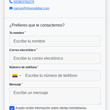
593963760278
jramon@rhinmobiliar.com
¿Prefieres que te contactemos?
*
Tu nombre
*
Correo electrónico
*
Número de teléfono
▼
*
Mensaje
Acepto recibir información sobre ofertas inmobiliarias