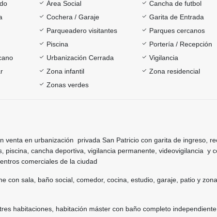
ado
Área Social
Cancha de futbol
a
Cochera / Garaje
Garita de Entrada
Parqueadero visitantes
Parques cercanos
Piscina
Portería / Recepción
rcano
Urbanización Cerrada
Vigilancia
r
Zona infantil
Zona residencial
Zonas verdes
 venta en urbanización privada San Patricio con garita de ingreso, r
, piscina, cancha deportiva, vigilancia permanente, videovigilancia y c
 centros comerciales de la ciudad
ne con sala, baño social, comedor, cocina, estudio, garaje, patio y zon
 tres habitaciones, habitación máster con baño completo independiente