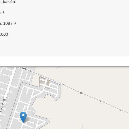
, balcón.
 m²
n: 108 m²
5.000