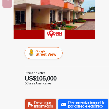
Google
Street View
Precio de venta
US$105,000
Dólares Americanos
Descargar
Recomendar inmueble
información
por correo electrónico