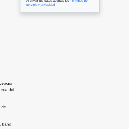
Al enviar tus datos aceptas los
Términos de
servicio y privacidad
ecepción
erca del
a de
, baño