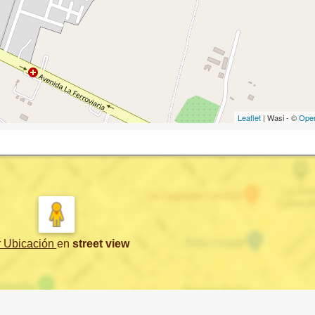
Leaflet
| Wasi - ©
Ope
r Ubicación
en
street view