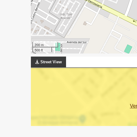
200 m
500 ft
Street View
Ve