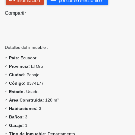
información
por correo electrónico
Compartir
Detalles del inmueble :
País:
Ecuador
Provincia:
El Oro
Ciudad:
Pasaje
Código:
8374177
Estado:
Usado
Área Construida:
120 m²
Habitaciones:
3
Baños:
3
Garaje:
1
Tipo de inmueble:
Departamento