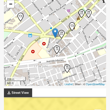
−
200 m
500 ft
Leaflet
| Wasi - ©
OpenStreetMap
Street View