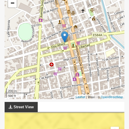
−
200 m
500 ft
Leaflet
| Wasi - ©
OpenStreetMap
Street View