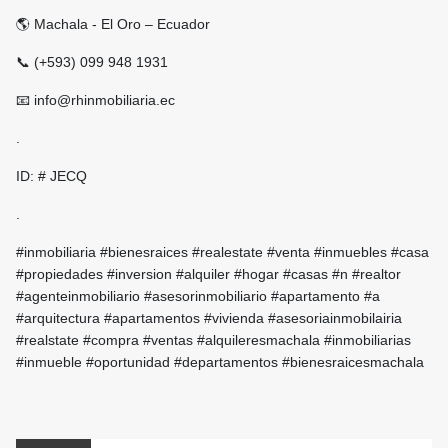
🌎 Machala - El Oro – Ecuador
📞 (+593) 099 948 1931
📧 info@rhinmobiliaria.ec
.
ID: # JECQ
.
#inmobiliaria #bienesraices #realestate #venta #inmuebles #casa
#propiedades #inversion #alquiler #hogar #casas #n #realtor
#agenteinmobiliario #asesorinmobiliario #apartamento #a
#arquitectura #apartamentos #vivienda #asesoriainmobilairia
#realstate #compra #ventas #alquileresmachala #inmobiliarias
#inmueble #oportunidad #departamentos #bienesraicesmachala