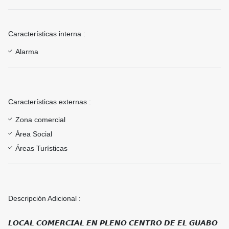
Características interna :
Alarma
Características externas :
Zona comercial
Área Social
Áreas Turísticas
Descripción Adicional :
𝙇𝙊𝘾𝘼𝙇 𝘾𝙊𝙈𝙀𝙍𝘾𝙄𝘼𝙇 𝙀𝙉 𝙋𝙇𝙀𝙉𝙊 𝘾𝙀𝙉𝙏𝙍𝙊 𝘿𝙀 𝙀𝙇 𝙂𝙐𝘼𝘽𝙊