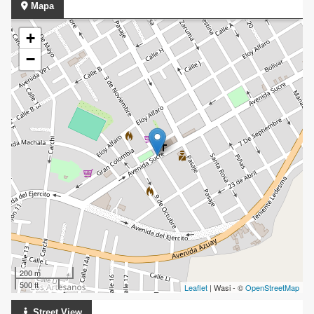
Mapa
+
−
200 m
500 ft
Leaflet
| Wasi - ©
OpenStreetMap
Street View