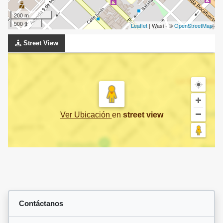
200 m
500 ft
Leaflet
| Wasi - ©
OpenStreetMap
Street View
Ver Ubicación
en
street view
Contáctanos