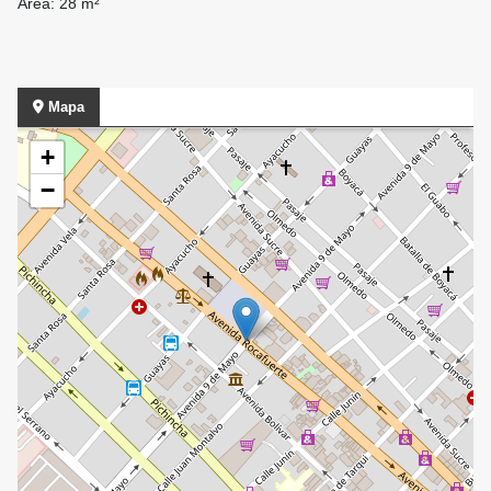
Área: 28 m²
Mapa
+
−