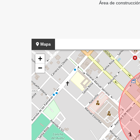
Área de construcció
Mapa
+
−