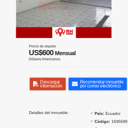
Precio de alquiler
US$600
Mensual
Dólares Americanos
Descargar
Recomendar inmueble
información
por correo electrónico
Detalles del inmueble :
País:
Ecuador
Código:
1695698