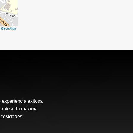
nStreetMap
 experiencia exitosa
arantizar la máxima
ecesidades.