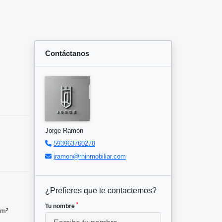
Contáctanos
Jorge Ramón
593963760278
jramon@rhinmobiliar.com
¿Prefieres que te contactemos?
*
Tu nombre
 m²