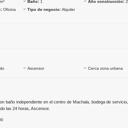
m²
Baño:
1
Año construcción:
2
:
Oficina
Tipo de negocio:
Alquiler
ado
Ascensor
Cerca zona urbana
 con baño independiente en el centro de Machala, bodega de servicio
ado las 24 horas, Ascensor.
00