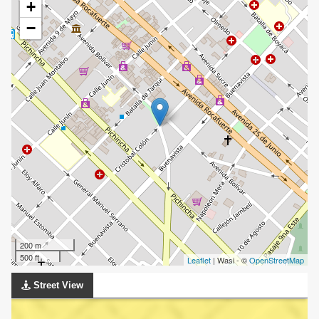
+
−
200 m
500 ft
Leaflet
| Wasi - ©
OpenStreetMap
Street View