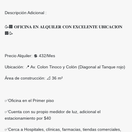
Descripción Adicional :
🥳🏢 𝐎𝐅𝐈𝐂𝐈𝐍𝐀 𝐄𝐍 𝐀𝐋𝐐𝐔𝐈𝐋𝐄𝐑 𝐂𝐎𝐍 𝐄𝐗𝐂𝐄𝐋𝐄𝐍𝐓𝐄 𝐔𝐁𝐈𝐂𝐀𝐂𝐈𝐎́𝐍
🏢🥳
Precio Alquiler: 💲 432/Mes
Ubicación: 📍 Av. Colon Tinoco y Colón (Diagonal al Tanque rojo)
Área de construcción: 📐 36 m²
✅Oficina en el Primer piso
✅Cuenta con su propio medidor de luz, adicional el
estacionamiento por $40
✅Cerca a Hospitales, clínicas, farmacias, tiendas comerciales,