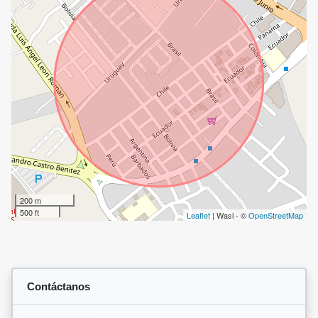
200 m
500 ft
Leaflet
| Wasi - ©
OpenStreetMap
Contáctanos