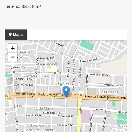
Terreno: 325,18 m²
Mapa
+
−