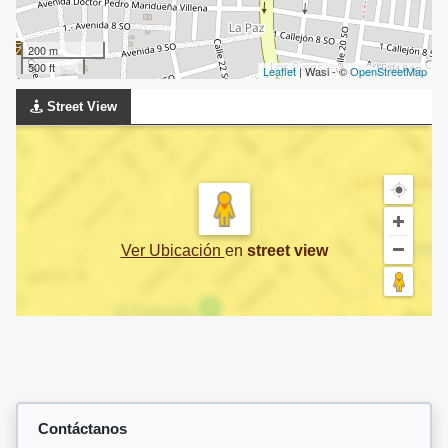
200 m
500 ft
Leaflet
| Wasi - ©
OpenStreetMap
Street View
Ver Ubicación
en
street view
Contáctanos