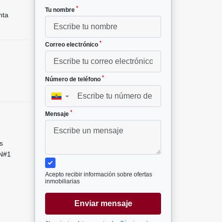
*
Tu nombre
nta
*
Correo electrónico
*
Número de teléfono
▼
*
Mensaje
s
r N#1
Acepto recibir información sobre ofertas
inmobiliarias
Enviar mensaje