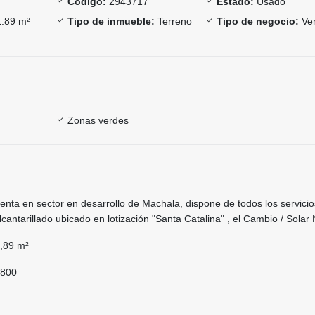
Código:
2943717
Estado:
Usado
.89 m²
Tipo de inmueble:
Terreno
Tipo de negocio:
Ve
Zonas verdes
enta en sector en desarrollo de Machala, dispone de todos los servicio
lcantarillado ubicado en lotización "Santa Catalina" , el Cambio / Sola
1,89 m²
.800