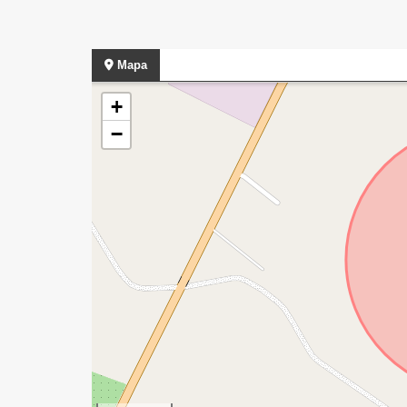
Mapa
+
−