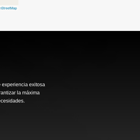
nStreetMap
 experiencia exitosa
arantizar la máxima
ecesidades.