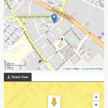
200 m
500 ft
Leaflet
| Wasi - ©
OpenStreetMap
Street View