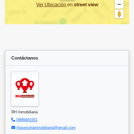
Ver Ubicación
en
street view
Contáctanos
RH Inmobiliaria
0999481931
rhasesoriainmobiliaria@gmail.com