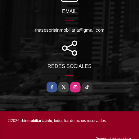
EMAIL
rhasesoriainmobiliaria@gmail.com
REDES SOCIALES
Facebook
X
Instagram
TikTok
©2026
rhinmobiliaria.info
, todos los derechos reservados.
wasi.co
Powered by: