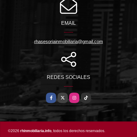
EMAIL
rhasesoriainmobiliaria@gmail.com
REDES SOCIALES
Facebook
X
Instagram
TikTok
©2026
rhinmobiliaria.info
, todos los derechos reservados.