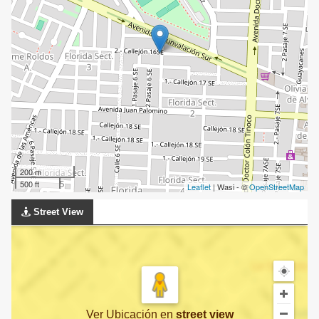
200 m
500 ft
Leaflet
| Wasi - ©
OpenStreetMap
Street View
Ver Ubicación
en
street view