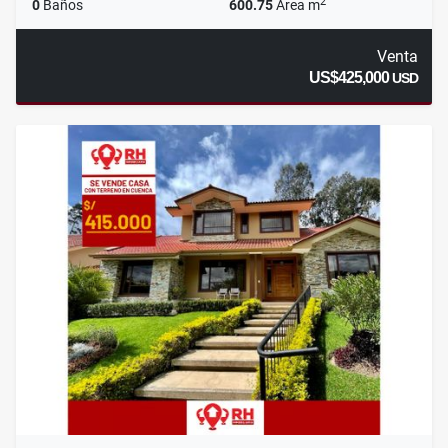
2
0
Baños
600.75
Área m
Venta
US$425,000
USD