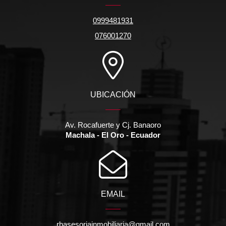
0999481931
076001270
UBICACIÓN
Av. Rocafuerte y Cj. Banaoro
Machala - El Oro - Ecuador
EMAIL
rhasesoriainmobiliaria@gmail.com