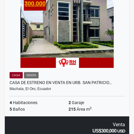
CASA
VENTA
CASA DE ESTRENO EN VENTA EN URB. SAN PATRICIO…
Machala, El Oro, Ecuador
4
Habitaciones
2
Garaje
2
5
Baños
215
Área m
Venta
US$300,000
USD