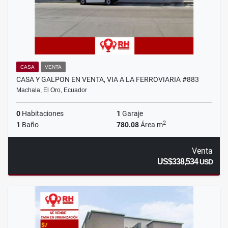
CASA
VENTA
CASA Y GALPON EN VENTA, VIA A LA FERROVIARIA #883
Machala, El Oro, Ecuador
0
Habitaciones
1
Garaje
2
1
Baño
780.08
Área m
Venta
US$338,534
USD