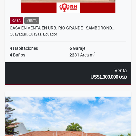
CASA
VENTA
CASA EN VENTA EN URB. RÍO GRANDE - SAMBOROND…
Guayaquil, Guayas, Ecuador
4
Habitaciones
6
Garaje
2
4
Baños
2231
Área m
Venta
US$1,300,000
USD