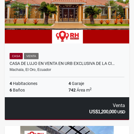
CASA
VENTA
CASA DE LUJO EN VENTA EN URB EXCLUSIVA DE LA CI…
Machala, El Oro, Ecuador
4
Habitaciones
4
Garaje
2
6
Baños
742
Área m
Venta
US$1,200,000
USD