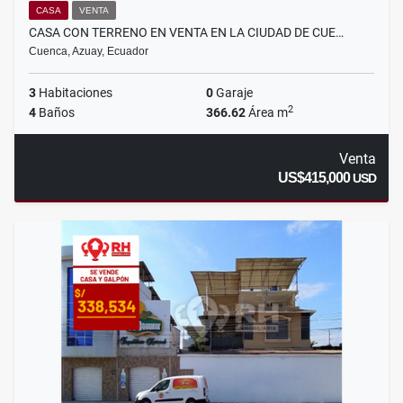
CASA
VENTA
CASA CON TERRENO EN VENTA EN LA CIUDAD DE CUE…
Cuenca, Azuay, Ecuador
3
Habitaciones
0
Garaje
2
4
Baños
366.62
Área m
Venta
US$415,000
USD