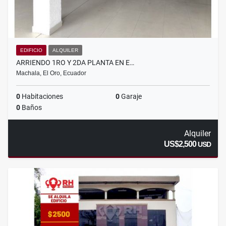
EDIFICIO
ALQUILER
ARRIENDO 1RO Y 2DA PLANTA EN E…
Machala, El Oro, Ecuador
0
Habitaciones
0
Garaje
0
Baños
Alquiler
US$2,500
USD