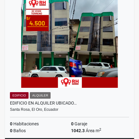
EDIFICIO
ALQUILER
EDIFICIO EN ALQUILER UBICADO…
Santa Rosa, El Oro, Ecuador
0
Habitaciones
0
Garaje
2
0
Baños
1042.3
Área m