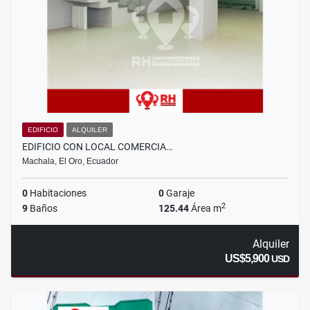
EDIFICIO
ALQUILER
EDIFICIO CON LOCAL COMERCIA…
Machala, El Oro, Ecuador
0
Habitaciones
0
Garaje
2
9
Baños
125.44
Área m
Alquiler
US$5,900
USD