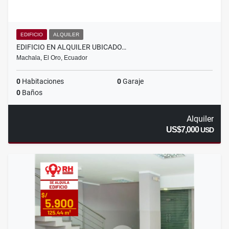
EDIFICIO
ALQUILER
EDIFICIO EN ALQUILER UBICADO…
Machala, El Oro, Ecuador
0
Habitaciones
0
Garaje
0
Baños
Alquiler
US$7,000
USD